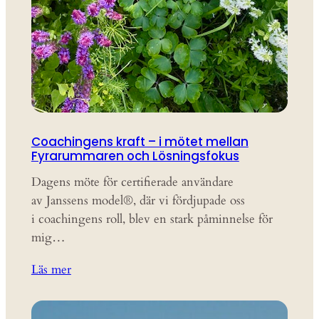
Coachingens kraft – i mötet mellan
Fyrarummaren och Lösningsfokus
Dagens möte för certifierade användare
av Janssens model®, där vi fördjupade oss
i coachingens roll, blev en stark påminnelse för
mig…
Läs mer