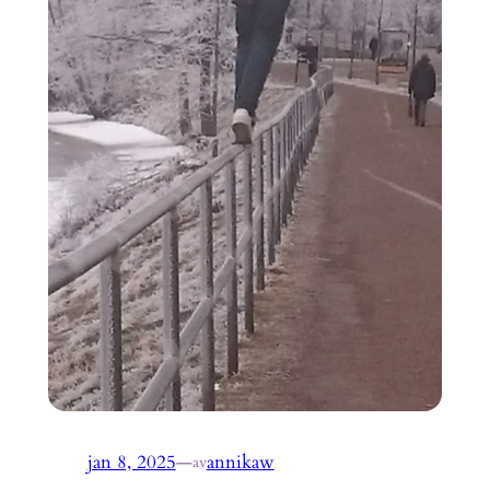
jan 8, 2025
—
annikaw
av