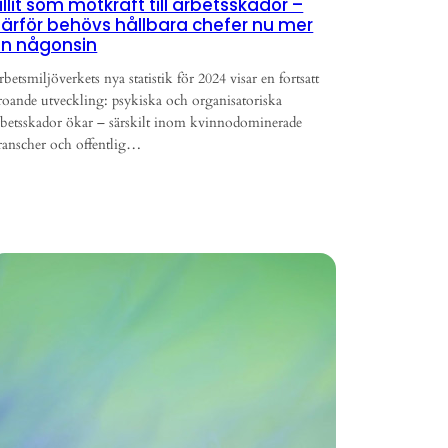
illit som motkraft till arbetsskador –
ärför behövs hållbara chefer nu mer
n någonsin
rbetsmiljöverkets nya statistik för 2024 visar en fortsatt
roande utveckling: psykiska och organisatoriska
rbetsskador ökar – särskilt inom kvinnodominerade
ranscher och offentlig…