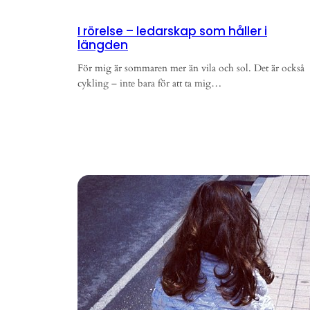
I rörelse – ledarskap som håller i
längden
För mig är sommaren mer än vila och sol. Det är också
cykling – inte bara för att ta mig…