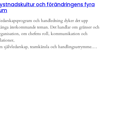
ystnadskultur och förändringens fyra
rum
 ledarskapsprogram och handledning dyker det upp
ånga återkommande teman. Det handlar om gränser och
rganisation, om chefens roll, kommunikation och
elationer,
m självledarskap, teamkänsla och handlingsutrymme.…