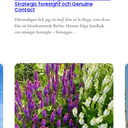
Strategic foresight och Genuine
Contact
Häromdagen fick jag ett mejl från en kollega, som skrev
från ett höstskimrande Berlin. Hennes fråga handlade
om strategic foresight – förmågan…