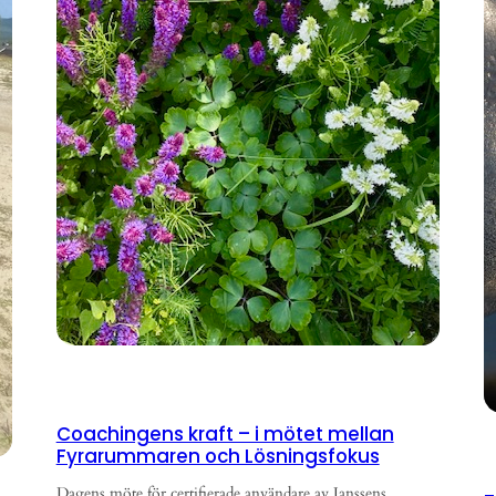
Coachingens kraft – i mötet mellan
Fyrarummaren och Lösningsfokus
Dagens möte för certifierade användare av Janssens