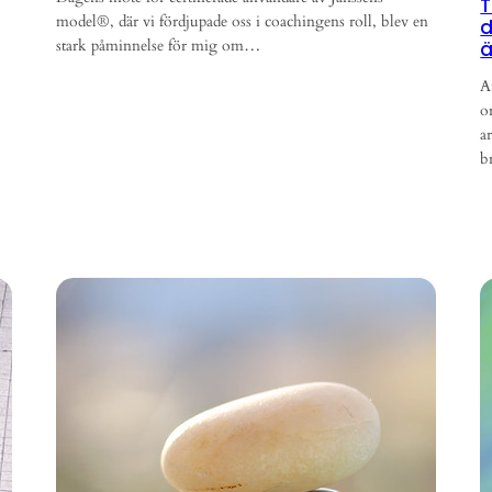
T
model®, där vi fördjupade oss i coachingens roll, blev en
d
stark påminnelse för mig om…
ä
A
o
a
b