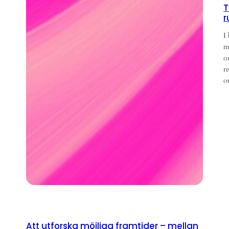
T
I
m
o
r
o
Att utforska möjliga framtider – mellan