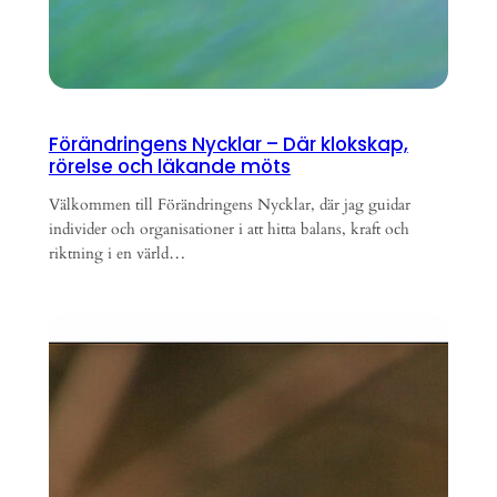
Förändringens Nycklar – Där klokskap,
rörelse och läkande möts
Välkommen till Förändringens Nycklar, där jag guidar
individer och organisationer i att hitta balans, kraft och
riktning i en värld…